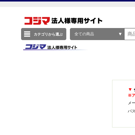
全ての商品
カテゴリから選ぶ
▼
※
メー
パ