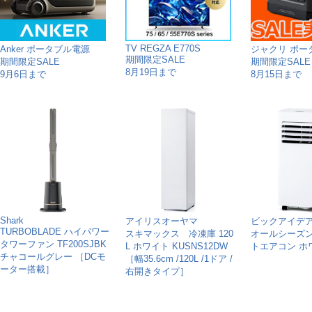
TV REGZA E770S
Anker ポータブル電源
ジャクリ ポー
期間限定SALE
期間限定SALE
期間限定SALE
8月19日まで
9月6日まで
8月15日まで
Shark
アイリスオーヤマ
ビックアイデ
TURBOBLADE ハイパワー
スキマックス 冷凍庫 120
オールシーズ
タワーファン TF200SJBK
L ホワイト KUSNS12DW
トエアコン ホ
チャコールグレー ［DCモ
［幅35.6cm /120L /1ドア /
ーター搭載］
右開きタイプ］