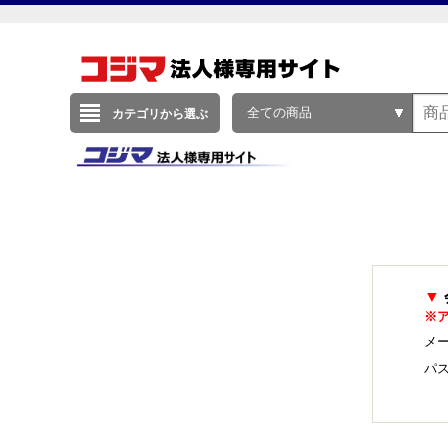
全ての商品
カテゴリから選ぶ
▼
※
メー
パ