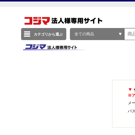
全ての商品
カテゴリから選ぶ
▼
※
メー
パ