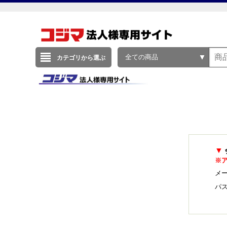
全ての商品
カテゴリから選ぶ
▼
※
メー
パ