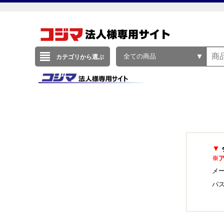
全ての商品
カテゴリから選ぶ
▼
※
メー
パ