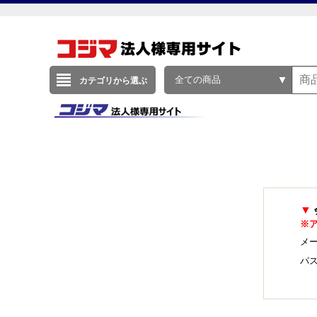
全ての商品
カテゴリから選ぶ
▼
※
メー
パ