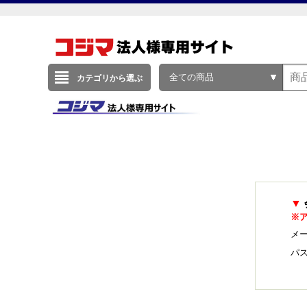
全ての商品
カテゴリから選ぶ
▼
※
メー
パ