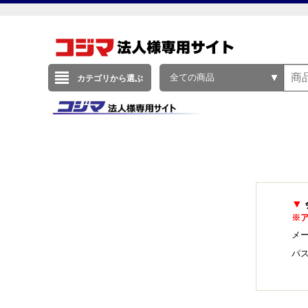
全ての商品
カテゴリから選ぶ
▼
※
メー
パ