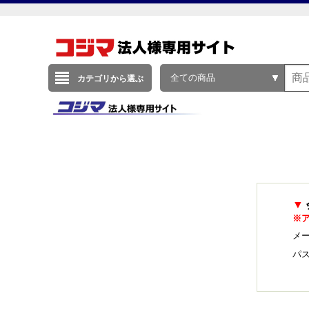
全ての商品
カテゴリから選ぶ
▼
※
メー
パ