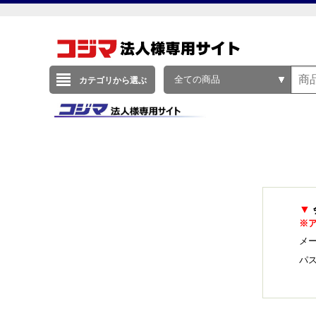
全ての商品
カテゴリから選ぶ
▼
※
メー
パ