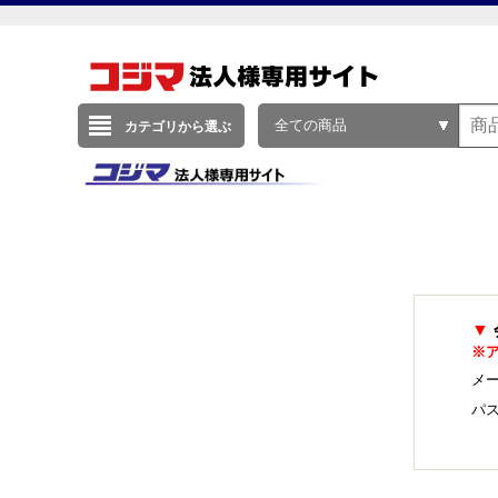
全ての商品
カテゴリから選ぶ
▼
※
メー
パ