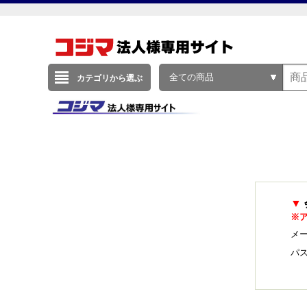
全ての商品
カテゴリから選ぶ
▼
※
メー
パ