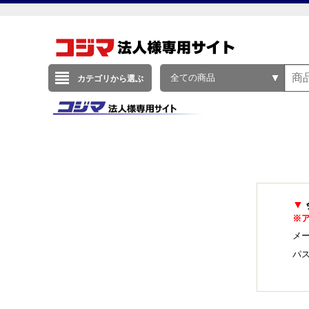
全ての商品
カテゴリから選ぶ
▼
※
メー
パ