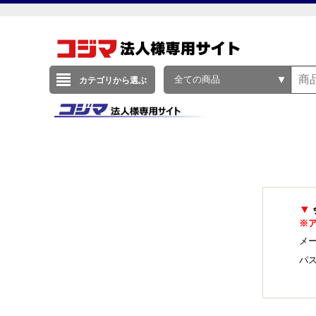
全ての商品
カテゴリから選ぶ
▼
※
メー
パ