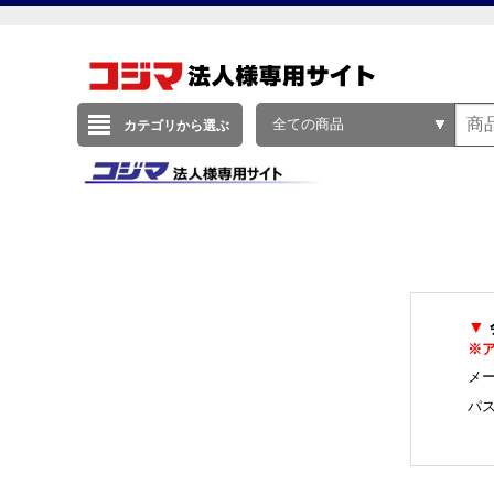
全ての商品
カテゴリから選ぶ
▼
※
メー
パ