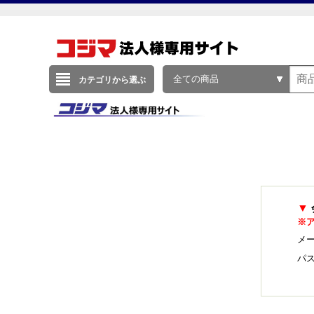
全ての商品
カテゴリから選ぶ
▼
※
メー
パ