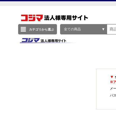
全ての商品
カテゴリから選ぶ
▼
※
メー
パ