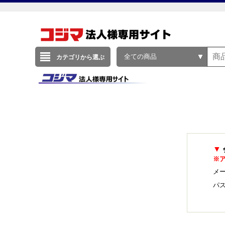
全ての商品
カテゴリから選ぶ
▼
※
メー
パ