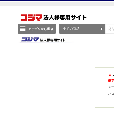
全ての商品
カテゴリから選ぶ
▼
※
メー
パ