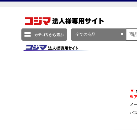
全ての商品
カテゴリから選ぶ
▼
※
メー
パ