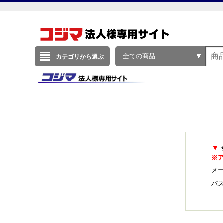
全ての商品
カテゴリから選ぶ
▼
※
メー
パ