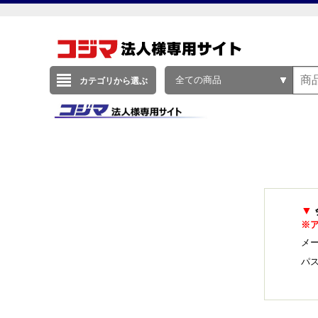
全ての商品
カテゴリから選ぶ
▼
※
メー
パ