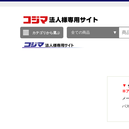
全ての商品
カテゴリから選ぶ
▼
※
メー
パ