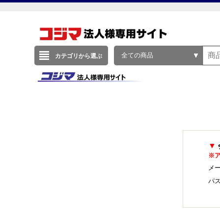
全ての商品
カテゴリから選ぶ
▼
※
メー
パ