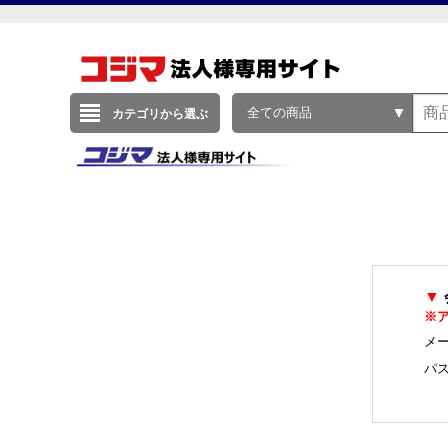
全ての商品
カテゴリから選ぶ
▼
※
メー
パ