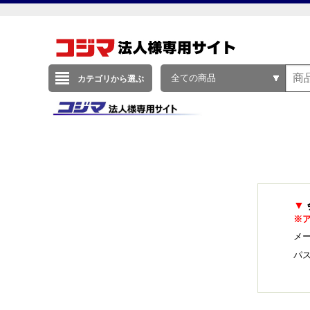
全ての商品
カテゴリから選ぶ
▼
※
メー
パ