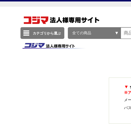
全ての商品
カテゴリから選ぶ
▼
※
メー
パ