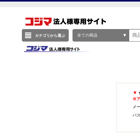
全ての商品
カテゴリから選ぶ
▼
※
メー
パ