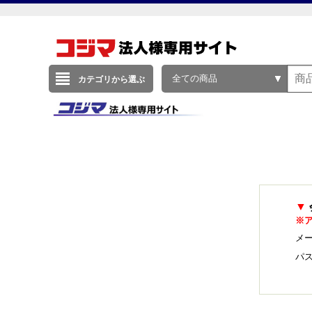
全ての商品
カテゴリから選ぶ
▼
※
メー
パ