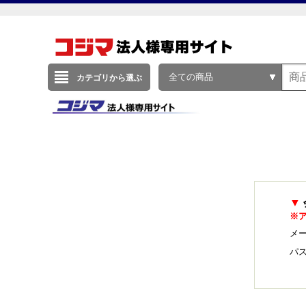
全ての商品
カテゴリから選ぶ
▼
※
メー
パ