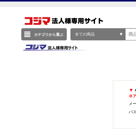
全ての商品
カテゴリから選ぶ
▼
※
メー
パ